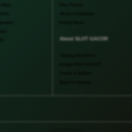
n Baru
Fitur Pemula
word
Aturan & Kebijakan
ansaksi
Kontak Resmi
ikasi
About SLOT GACOR
IP
Tentang Slot Online
Kenapa Pilih FIJISLOT
Partner & Affiliate
Brand & Identitas
Ingin Tetap Terhubung?