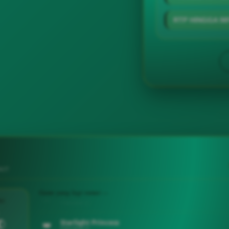
RTP HINGGA 98
NIT
Gates of Olympus
👑
PRAGMATIC
Game yang lagi ramai —
NI
%
Starlight Princess
👑
PRAGMATIC