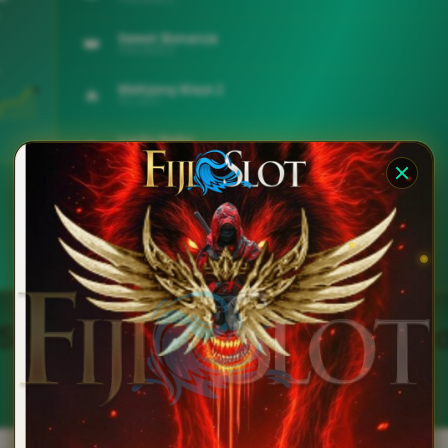
Sweet Bonanza
👑
PRAGMATIC
Mahjong Ways 2
🔥
PG SOFT
Lucky Neko
🔥
PG SOFT
Treasures of Aztec
🔥
PG SOFT
Hot Hot Fruit
✨
HABANERO
Angka di atas hanyalah catatan ringkas; bermain tetap perlu kepala dingin.
Koi Gate
✨
HABANERO
Gates of Olympus
👑
Situs Rekomendasi Slot Gaco
PRAGMATIC
Starlight Princess
👑
Potongan Terbaik 2026
PRAGMATIC
Sweet Bonanza
👑
PRAGMATIC