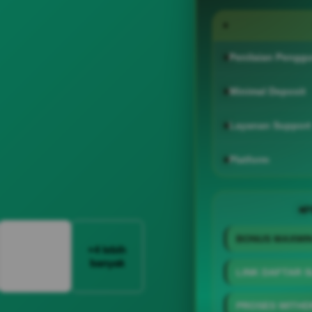
Penilaian Pengg
Minimal Deposit
Layanan Support
Platform
P
BONUS MAXWIN
+4 lebih
banyak
LINK DAFTAR S
PROSES WITHD