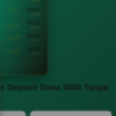
94.6%
↗ +3.6
97.5%
↗ +12.1
85.5%
↘ -7.7
96.6%
↗ +1.6
87.9%
↘ -2.7
96.3%
↗ +3.3
92.9%
r Deposit Dana 5000 Tanpa
↘ -0.7
95.5%
↗ +5.5
94.6%
↗ +3.6