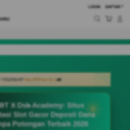
LOGIN
DAFTAR
Cari
Troli
Login/Sign-Up
BARU
Cari
ni Sampai 25 Juli 2026
987.338 Komentar Member
Rating Pengg
👑
⚡
FIJISLOT
lihat RTP hari ini ↓
·
OT X Dsh Academy: Situs
si Slot Gacor Deposit Dana
npa Potongan Terbaik 2026