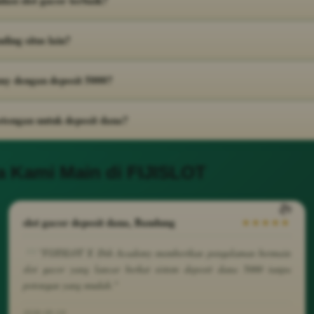
si slot gacor terbaik?
engan fitur deposit dana 5000 tanpa potongan yang konsisten.
ing situs lain?
 5000 tanpa potongan yang minim biaya tambahan untuk slot gacor.
my dengan deposit 5000?
 bisa dimainkan hanya dengan deposit dana 5000 tanpa potongan.
tongan untuk deposit dana?
pa potongan agar pemain fokus pada slot gacor favorit mereka.
ia Kami Main di FIJISLOT
slot gacor deposit dana, Bandung
★★★★★
"FIJISLOT X Dsh Academy memberikan pengalaman bermain
slot gacor yang lancar berkat sistem deposit dana 5000 tanpa
potongan yang mudah."
2026-05-19