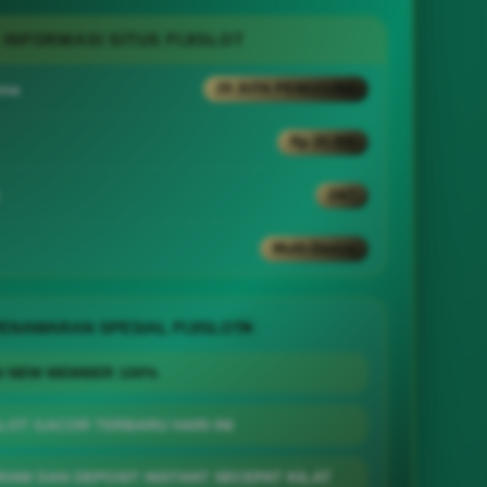
INFORMASI SITUS FIJISLOT
una
29 JUTA PENGGUNA
Rp 20.000
24/7
Multi-Device
ENAWARAN SPESIAL FIJISLOT
 NEW MEMBER 100%
LOT GACOR TERBARU HARI INI
RAW DAN DEPOSIT INSTANT SECEPAT KILAT