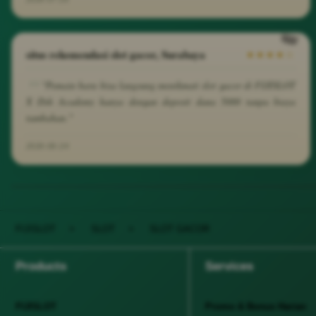
situs rekomendasi slot gacor, Surabaya
★★★★☆
"Pemain baru bisa langsung menikmati slot gacor di FIJISLOT
X Dsh Academy hanya dengan deposit dana 5000 tanpa biaya
tambahan."
2026-06-24
FIJISLOT
>
SLOT
>
SLOT GACOR
Footer Navigation
Products
Services
FIJISLOT
Promo & Bonus Harian